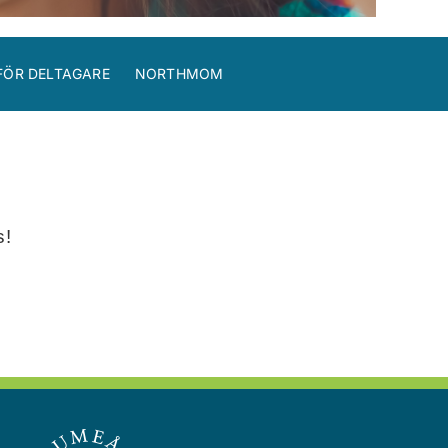
FÖR DELTAGARE
NORTHMOM
s!