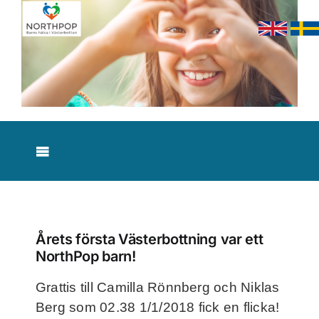
Skip
to
content
Toggle
Navigation
Nyheter
Om studien
Årets första Västerbottning var ett
NorthPop barn!
Resultat
Grattis till Camilla Rönnberg och Niklas
Berg som 02.38 1/1/2018 fick en flicka!