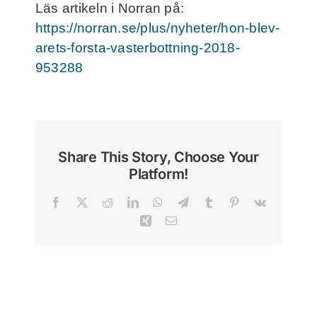
Läs artikeln i Norran på:
Frågor och svar
https://norran.se/plus/nyheter/hon-blev-
arets-forsta-vasterbottning-2018-
Kontakt
953288
Filmer
För deltagare
Share This Story, Choose Your
Platform!
NorthMom
Facebook
X
Reddit
LinkedIn
WhatsApp
Telegram
Tumblr
Pinterest
Vk
Xing
Email