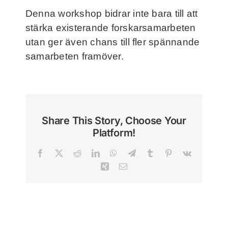
Denna workshop bidrar inte bara till att
stärka existerande forskarsamarbeten
utan ger även chans till fler spännande
samarbeten framöver.
Share This Story, Choose Your
Platform!
Facebook
X
Reddit
LinkedIn
WhatsApp
Telegram
Tumblr
Pinterest
Vk
Xing
Email