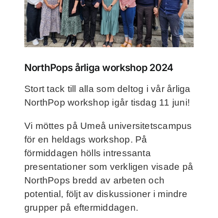
Frågor och svar
Kontakt
NorthPops årliga workshop 2024
Filmer
Stort tack till alla som deltog i vår årliga
NorthPop workshop igår tisdag 11 juni!
För deltagare
Vi möttes på Umeå universitetscampus
NorthMom
för en heldags workshop. På
förmiddagen hölls intressanta
presentationer som verkligen visade på
NorthPops bredd av arbeten och
potential, följt av diskussioner i mindre
grupper på eftermiddagen.