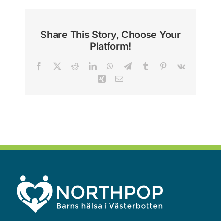
Share This Story, Choose Your
Platform!
Facebook
X
Reddit
LinkedIn
WhatsApp
Telegram
Tumblr
Pinterest
Vk
Xing
Email