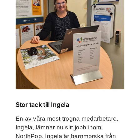
Frågor och svar
Kontakt
Filmer
För deltagare
NorthMom
Stor tack till Ingela
En av våra mest trogna medarbetare,
Ingela, lämnar nu sitt jobb inom
NorthPop. Ingela är barnmorska från