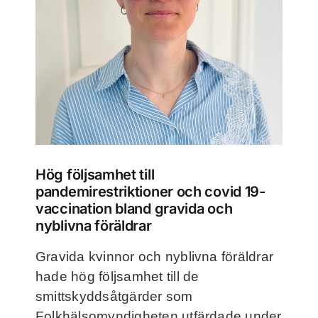
Frågor och svar
Kontakt
Filmer
För deltagare
Hög följsamhet till
pandemirestriktioner och covid 19-
NorthMom
vaccination bland gravida och
nyblivna föräldrar
Gravida kvinnor och nyblivna föräldrar
hade hög följsamhet till de
smittskyddsåtgärder som
Folkhälsomyndigheten utfärdade under