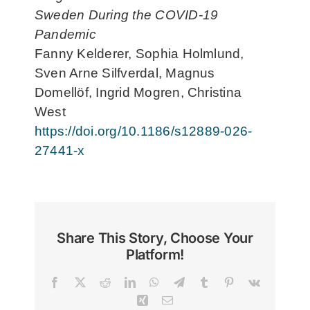
Sweden During the COVID-19
Pandemic
Fanny Kelderer, Sophia Holmlund,
Sven Arne Silfverdal, Magnus
Domellöf, Ingrid Mogren, Christina
West
https://doi.org/10.1186/s12889-026-
27441-x
Share This Story, Choose Your
Platform!
Facebook
X
Reddit
LinkedIn
WhatsApp
Telegram
Tumblr
Pinterest
Vk
Xing
Email