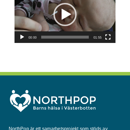
Frågor och svar
Kontakt
00:00
01:55
Filmer
För deltagare
NorthMom
NorthPop är ett samarbetsprojekt som stöds av