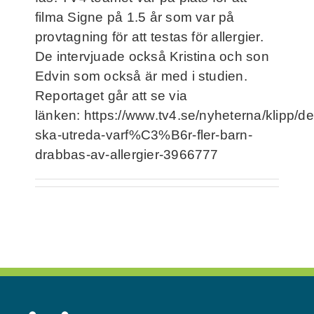
Frågor och svar
filma Signe på 1.5 år som var på
provtagning för att testas för allergier.
De intervjuade också Kristina och son
Kontakt
Edvin som också är med i studien.
Reportaget går att se via
Filmer
länken: https://www.tv4.se/nyheterna/klipp/de
ska-utreda-varf%C3%B6r-fler-barn-
För deltagare
drabbas-av-allergier-3966777
NorthMom