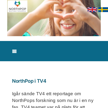
Skip
to
content
Toggle
Navigation
Nyheter
Om studien
NorthPop i TV4
Igår sände TV4 ett reportage om
Resultat
NorthPops forskning som nu är i en ny
fas. TV4 teamet var på plats för att