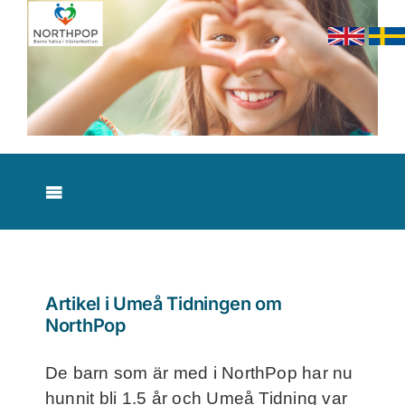
Skip
to
content
Toggle
Navigation
Nyheter
Om studien
Artikel i Umeå Tidningen om
NorthPop
Resultat
De barn som är med i NorthPop har nu
hunnit bli 1.5 år och Umeå Tidning var