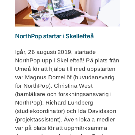
Frågor och svar
Kontakt
NorthPop startar i Skellefteå
Filmer
Igår, 26 augusti 2019, startade
NorthPop upp i Skellefteå! På plats från
För deltagare
Umeå för att hjälpa till med uppstarten
var Magnus Domellöf (huvudansvarig
NorthMom
för NorthPop), Christina West
(barnläkare och forskningsansvarig i
NorthPop), Richard Lundberg
(studiekoordinator) och Ida Davidsson
(projektassistent). Även lokala medier
var på plats för att uppmärksamma