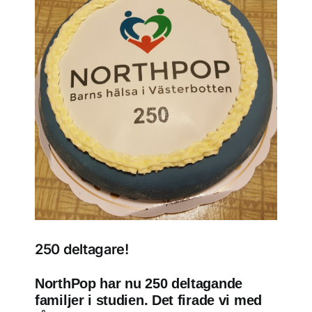
Frågor och svar
Kontakt
Filmer
För deltagare
NorthMom
250 deltagare!
NorthPop har nu 250 deltagande
familjer i studien. Det firade vi med