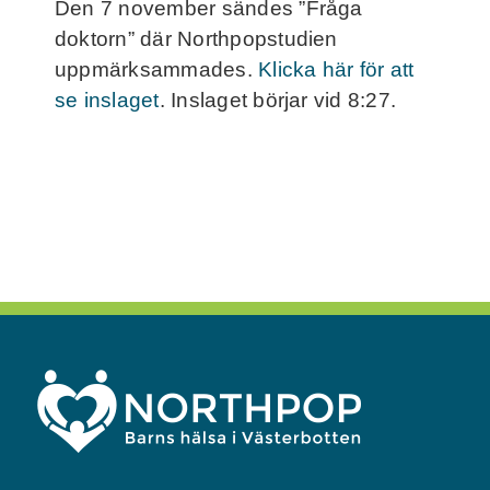
Den 7 november sändes ”Fråga
Frågor och svar
doktorn” där Northpopstudien
uppmärksammades.
Klicka här för att
Kontakt
se inslaget
. Inslaget börjar vid 8:27.
Filmer
För deltagare
NorthMom