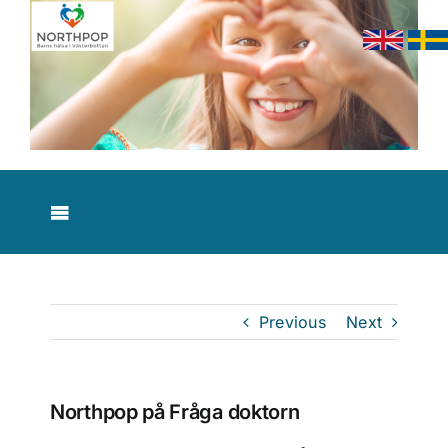
Skip
to
content
Toggle
Navigation
Nyheter
Previous
Next
Om studien
Resultat
Northpop på Fråga doktorn