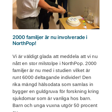
Frågor och svar
Kontakt
2000 familjer är nu involverade i
Filmer
NorthPop!
För deltagare
Vi är väldigt glada att meddela att vi nu
nått en stor milstolpe i NorthPop. 2000
familjer är nu med i studien vilket är
NorthMom
runt 6000 deltagande individer! Den
rika mängd hälsodata som samlas in
bygger en guldgruva för forskning kring
sjukdomar som är vanliga hos barn.
Barn och unga vuxna utgör 50 procent