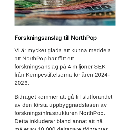
Frågor och svar
Kontakt
Forskningsanslag till NorthPop
Filmer
Vi är mycket glada att kunna meddela
att NorthPop har fått ett
För deltagare
forskningsanslag på 4 miljoner SEK
från Kempestiftelserna för åren 2024-
NorthMom
2026.
Bidraget kommer att gå till slutförandet
av den första uppbyggnadsfasen av
forskningsinfrastrukturen NorthPop.
Detta inkluderar bland annat att nå
målet av 10 000 deltagare (förväntas