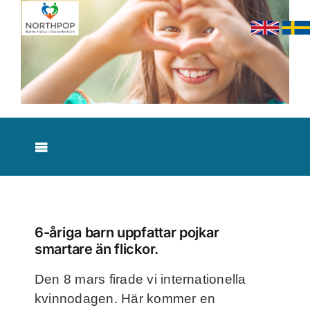
Skip
to
content
Toggle
Navigation
Nyheter
Om studien
6-åriga barn uppfattar pojkar
smartare än flickor.
Resultat
Den 8 mars firade vi internationella
kvinnodagen. Här kommer en