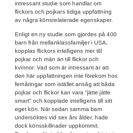
intressant studie som handlar om
Frågor och svar
flickors och pojkars tidiga uppfattning
av några könsrelaterade egenskaper.
Kontakt
Enligt en ny studie som gjordes på 400
barn från mellanklassfamiljer i USA,
Filmer
kopplas flickors intelligens mer till
pojkar och män än till flickor och
För deltagare
kvinnor. Vad som är intressant är att
den här uppfattningen inte förekom hos
NorthMom
femåringar som istället ansåg att båda
pojkar och flickor kan vara ”jätte jätte
smart” och kopplade intelligens till sitt
eget kön. När sedan samma barn
undersöktes vid sex års ålder, hade
dock könsskillnader uppkommit.