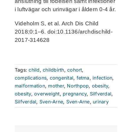
anslutning till födelsen samt infektioner
i luftvägar och urinvägar i åldern 0-4 år.
Videholm S, et al. Arch Dis Child
2018;0:1–6. doi:10.1136/archdischild-
2017-314628 ​
Tags:
child
,
childbirth
,
cohort
,
complications
,
congenital
,
fetma
,
infection
,
malformation
,
mother
,
Northpop
,
obesity
,
obesity
,
overweight
,
pregnancy
,
Silfverdal
,
Silfverdal
,
Sven-Arne
,
Sven-Arne
,
urinary