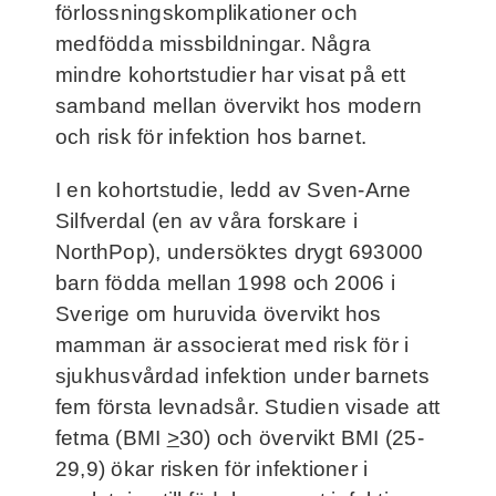
förlossningskomplikationer och
Frågor och svar
medfödda missbildningar. Några
mindre kohortstudier har visat på ett
Kontakt
samband mellan övervikt hos modern
och risk för infektion hos barnet.
Filmer
I en kohortstudie, ledd av Sven-Arne
Silfverdal (en av våra forskare i
För deltagare
NorthPop), undersöktes drygt 693000
barn födda mellan 1998 och 2006 i
NorthMom
Sverige om huruvida övervikt hos
mamman är associerat med risk för i
sjukhusvårdad infektion under barnets
fem första levnadsår. Studien visade att
fetma (BMI
>
30) och övervikt BMI (25-
29,9) ökar risken för infektioner i