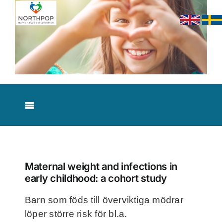
Skip
to
content
Toggle
Navigation
Nyheter
Om studien
Maternal weight and infections in
early childhood: a cohort study
Resultat
Barn som föds till överviktiga mödrar
löper större risk för bl.a.