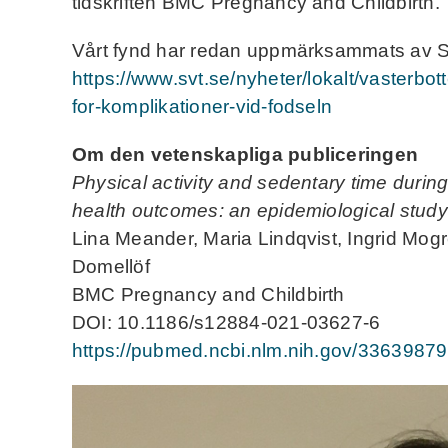
tidskriften BMC Pregnancy and Childbirth.
Vårt fynd har redan uppmärksammats av SV
https://www.svt.se/nyheter/lokalt/vasterbott
for-komplikationer-vid-fodseln
Om den vetenskapliga publiceringen
Physical activity and sedentary time durin
health outcomes: an epidemiological study
Lina Meander, Maria Lindqvist, Ingrid Mog
Domellöf
BMC Pregnancy and Childbirth
DOI: 10.1186/s12884-021-03627-6
https://pubmed.ncbi.nlm.nih.gov/33639879