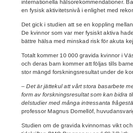
internationella hälsorekommendationer. Bar
en fysisk aktivitetsnivå i enlighet med re
Det gick i studien att se en koppling mella
De kvinnor som var mer fysiskt aktiva had
bättre hälsa med minskad risk för akuta kej
Totalt kommer 10 000 gravida kvinnor i Väs
och deras barn kommer att följas tills bar
stor mängd forskningsresultat under de 
–
Det är jättekul att vårt stora basarbete me
form av forskningsresultat som kan bidra till
delstudier med många intressanta fråges
professor Magnus Domellöf, huvudansvarig
Studien om de gravida kvinnornas vikt och 