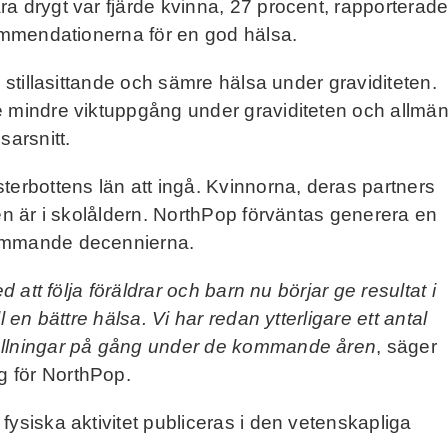
a drygt var fjärde kvinna, 27 procent, rapporterad
kommendationerna för en god hälsa.
n stillasittande och sämre hälsa under graviditeten.
e mindre viktuppgång under graviditeten och allmän
sarsnitt.
terbottens län att ingå. Kvinnorna, deras partners
nen är i skolåldern. NorthPop förväntas generera en
kommande decennierna.
d att följa föräldrar och barn nu börjar ge resultat i
 en bättre hälsa. Vi har redan ytterligare ett antal
tällningar på gång under de kommande åren
, säger
 för NorthPop.
fysiska aktivitet publiceras i den vetenskapliga