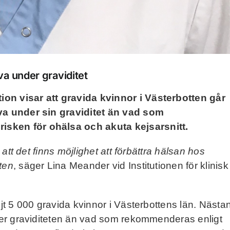
iva under graviditet
ion visar att gravida kvinnor i Västerbotten går
iva under sin graviditet än vad som
isken för ohälsa och akuta kejsarsnitt.
 att det finns möjlighet att förbättra hälsan hos
ten
, säger Lina Meander vid Institutionen för klinisk
ljt 5 000 gravida kvinnor i Västerbottens län. Nästa
nder graviditeten än vad som rekommenderas enligt