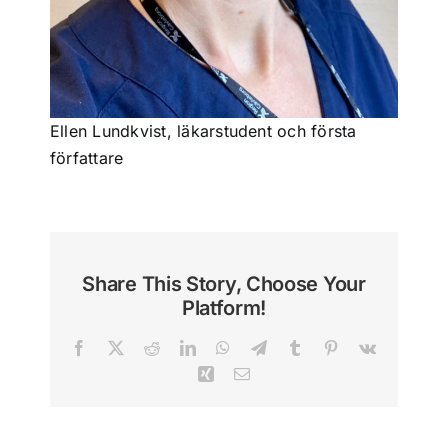
Ellen Lundkvist, läkarstudent och första
författare
Share This Story, Choose Your
Platform!
Facebook
X
Reddit
LinkedIn
WhatsApp
Telegram
Tumblr
Pinterest
Vk
Xing
Email