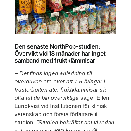
Frågor och svar
Kontakt
Filmer
Den senaste NorthPop-studien:
Övervikt vid 18 månader har inget
samband med fruktklämmisar
För deltagare
–
Det finns ingen anledning till
överdriven oro över att 1,5-åringar i
NorthMom
Västerbotten äter fruktklämmisar så
ofta att de blir överviktiga
säger Ellen
Lundkvist vid Institutionen för klinisk
vetenskap och första författare till
studien.
”Studien bekräftar det vi redan
vet, mammans BMI korrelerar till